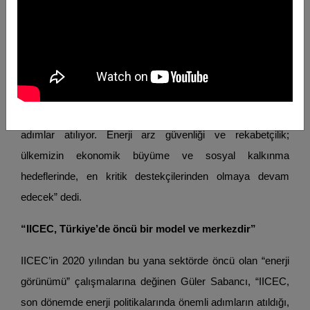
OECD ortalamasının yarısı seviyesinde. Fakat genç nüfus,
şehirleşme, sanayileşme, artan mobilite ihtiyaçları gibi
faktörler, talepte büyüme için güçlü bir zemin oluşturuyor.
Son dönemde enerjide kamu ve özel sektör tarafından;
enerji güvenliğinin güçlendirilmesi, enerjide bağımsızlığın
artırılması ve net-sıfır emisyon hedefleri konularında önemli
adımlar atılıyor. Enerji arz güvenliği ve rekabetçilik;
ülkemizin ekonomik büyüme ve sosyal kalkınma
hedeflerinde, en kritik destekçilerinden olmaya devam
edecek” dedi.
“IICEC, Türkiye’de öncü bir model ve merkezdir”
IICEC’in 2020 yılından bu yana sektörde öncü olan “enerji
görünümü” çalışmalarına değinen Güler Sabancı, “IICEC,
son dönemde enerji politikalarında önemli adımların atıldığı,