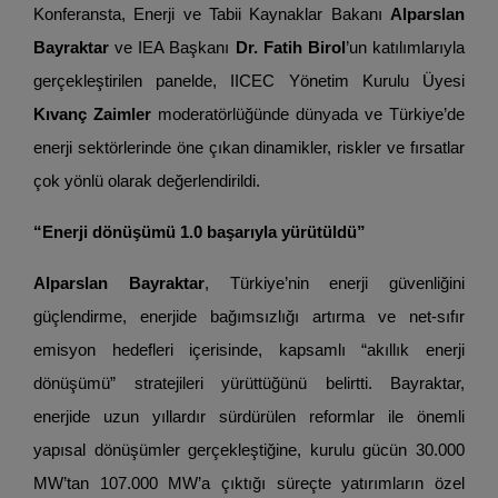
Konferansta, Enerji ve Tabii Kaynaklar Bakanı
Alparslan
Bayraktar
ve IEA Başkanı
Dr. Fatih Birol
’un katılımlarıyla
gerçekleştirilen panelde, IICEC Yönetim Kurulu Üyesi
Kıvanç Zaimler
moderatörlüğünde dünyada ve Türkiye’de
enerji sektörlerinde öne çıkan dinamikler, riskler ve fırsatlar
çok yönlü olarak değerlendirildi.
“Enerji dönüşümü 1.0 başarıyla yürütüldü”
Alparslan Bayraktar
, Türkiye’nin enerji güvenliğini
güçlendirme, enerjide bağımsızlığı artırma ve net-sıfır
emisyon hedefleri içerisinde, kapsamlı “akıllık enerji
dönüşümü” stratejileri yürüttüğünü belirtti. Bayraktar,
enerjide uzun yıllardır sürdürülen reformlar ile önemli
yapısal dönüşümler gerçekleştiğine, kurulu gücün 30.000
MW’tan 107.000 MW’a çıktığı süreçte yatırımların özel