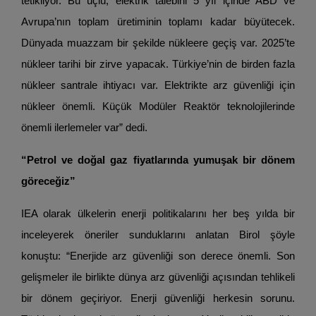
tetikliyor. Bu üçlü, elektrik talebini 5 yıl içinde ABD ve
Avrupa’nın toplam üretiminin toplamı kadar büyütecek.
Dünyada muazzam bir şekilde nükleere geçiş var. 2025’te
nükleer tarihi bir zirve yapacak. Türkiye’nin de birden fazla
nükleer santrale ihtiyacı var. Elektrikte arz güvenliği için
nükleer önemli. Küçük Modüler Reaktör teknolojilerinde
önemli ilerlemeler var” dedi.
“Petrol ve doğal gaz fiyatlarında yumuşak bir dönem
göreceğiz”
IEA olarak ülkelerin enerji politikalarını her beş yılda bir
inceleyerek öneriler sunduklarını anlatan Birol şöyle
konuştu: “Enerjide arz güvenliği son derece önemli. Son
gelişmeler ile birlikte dünya arz güvenliği açısından tehlikeli
bir dönem geçiriyor. Enerji güvenliği herkesin sorunu.