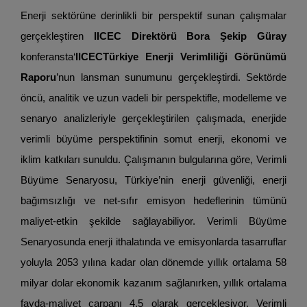
Enerji sektörüne derinlikli bir perspektif sunan çalışmalar
gerçekleştiren
IICEC Direktörü Bora Şekip Güray
konferansta
‘
IICEC
Türkiye Enerji Verimliliği Görünümü
Raporu
’nun lansman sunumunu gerçekleştirdi. Sektörde
öncü, analitik ve uzun vadeli bir perspektifle, modelleme ve
senaryo analizleriyle gerçekleştirilen çalışmada, enerjide
verimli büyüme perspektifinin somut enerji, ekonomi ve
iklim katkıları sunuldu. Çalışmanın bulgularına göre, Verimli
Büyüme Senaryosu, Türkiye’nin enerji güvenliği, enerji
bağımsızlığı ve net-sıfır emisyon hedeflerinin tümünü
maliyet-etkin şekilde sağlayabiliyor. Verimli Büyüme
Senaryosunda enerji ithalatında ve emisyonlarda tasarruflar
yoluyla 2053 yılına kadar olan dönemde yıllık ortalama 58
milyar dolar ekonomik kazanım sağlanırken, yıllık ortalama
fayda-maliyet çarpanı 4,5 olarak gerçekleşiyor. Verimli