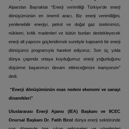
Alparslan Bayraktar “Enerji verimliliği Türkiye'de enerji
dönüşümünün en önemli aracı. Biz enerji verimliliğini,
yenilenebilir enerjiyi, petrol ve doğal gaz üretimimizi,
nükleeri, kritik madenleri ve bütün bunları destekleyecek
enerji alt yapısını güçlendirmek suretiyle kapsamlı bir enerji
dönüşümü programıyla hareket ediyoruz. Son üç yılda
dünya çapında ortaya koyduğumuz enerji yoğunluğunu
düşürme başarımızı devam ettireceğimize inanıyorum”
dedi.
“Enerji dönüşümünün esas nedeni ekonomi ve sanayi
dinamikleri”
Uluslararası Enerji Ajansı (IEA) Başkanı ve IICEC
Onursal Başkanı Dr. Fatih Birol
dünya enerji sektöründe
son dönemde öne çıkan gelişmeleri ve yönelimleri