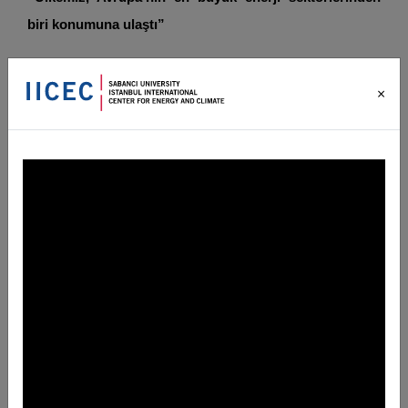
biri konumuna ulaştı”
Sabancı Üniversitesi Kurucu Mütevelli Heyeti Başkanı
×
Güler Sabancı
konuşmasında, ekonomik ve sosyal
gelişimin sağlanmasında kilit rol üstlenen enerji sektöründe
son dönemde, önemli gelişmelere tanıklık edildiğine dikkat
çekti. Sabancı, “Enerji güvenliğinde, enerji ticaretinde ve
rekabetçilikte ve enerjinin sürdürülebilir gelişimdeki kritik
rolünde, önemli gelişmeler var. Ülkemiz, enerji stratejileri,
artan yatırımlar, gelişen enerji alt yapıları ve piyasalarıyla,
Avrupa’nın en büyük ve dünyanın en dinamik enerji
sektörlerinden biri konumuna ulaştı. Elektrik ve doğal gaz
tüketimleri, alt yapıları, yenilenebilir enerji kurulu gücü gibi
birçok parametreye baktığımızda, Avrupa’da ilk beş
içerisinde yer alıyoruz. Kişi başına enerji tüketimimiz halen